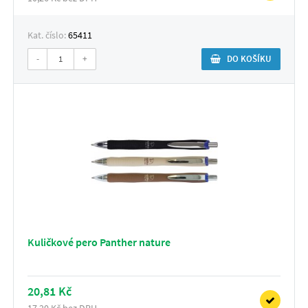
Kat. číslo:
65411
-
+
DO KOŠÍKU
Kuličkové pero Panther nature
20,81 Kč
17,20 Kč bez DPH