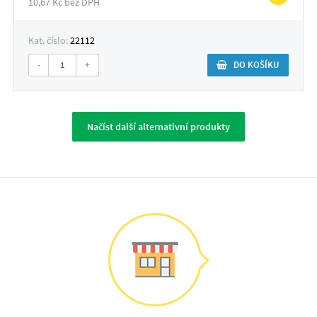
10,67 Kč bez DPH
Kat. číslo:
22112
-
+
DO KOŠÍKU
Načíst další alternativní produkty