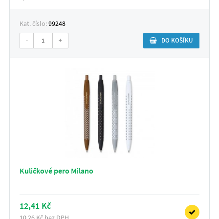
Kat. číslo:
99248
-
+
DO KOŠÍKU
Kuličkové pero Milano
12,41 Kč
10,26 Kč bez DPH