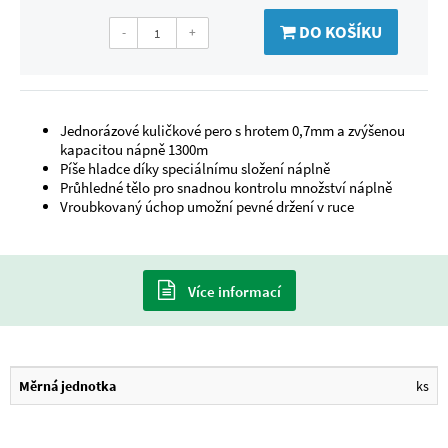
DO KOŠÍKU
-
+
Jednorázové kuličkové pero s hrotem 0,7mm a zvýšenou
kapacitou nápně 1300m
Píše hladce díky speciálnímu složení náplně
Průhledné tělo pro snadnou kontrolu množství náplně
Vroubkovaný úchop umožní pevné držení v ruce
Více informací
Měrná jednotka
ks