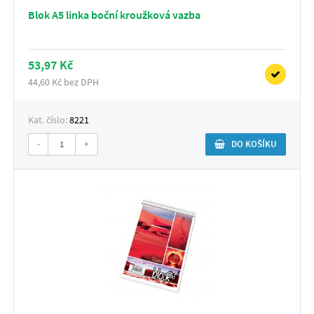
Blok A5 linka boční kroužková vazba
53,97 Kč
44,60 Kč bez DPH
Kat. číslo:
8221
-
+
DO KOŠÍKU