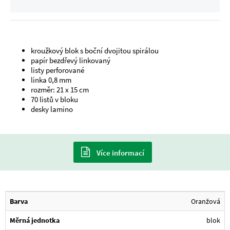
kroužkový blok s boční dvojitou spirálou
papír bezdřevý linkovaný
listy perforované
linka 0,8 mm
rozměr: 21 x 15 cm
70 listů v bloku
desky lamino
Více informací
Barva
Oranžová
Měrná jednotka
blok