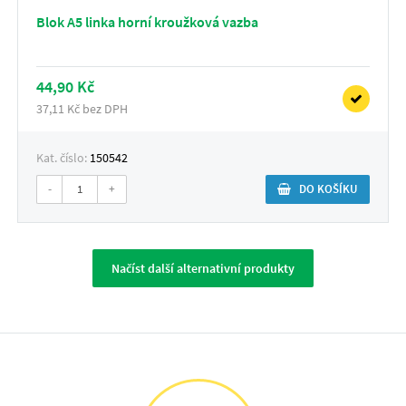
Blok A5 linka horní kroužková vazba
44,90 Kč
37,11 Kč bez DPH
Kat. číslo:
150542
-
+
DO KOŠÍKU
Načíst další alternativní produkty