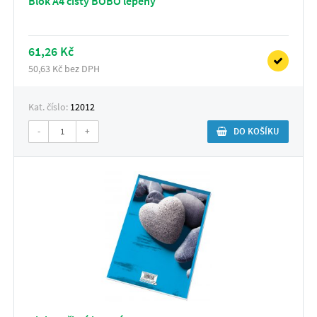
Blok A4 čistý BOBO lepený
61,26 Kč
50,63 Kč bez DPH
Kat. číslo:
12012
-
+
DO KOŠÍKU