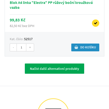
Blok A4 linka "Electra" PP růžový boční kroužková
vazba
99,83 Kč
82,50 Kč bez DPH
Kat. číslo:
52517
-
+
DO KOŠÍKU
Načíst další alternativní produkty