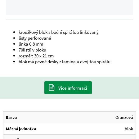
kroužkový blok s boční spirálou linkovaný
listy perforované
linka 0,8 mm
70listů v bloku
rozměr: 30 x 21 cm
blok má pevné desky z lamina a dvojitou spirálu
Více informací
Barva
Oranžová
Měrná jednotka
blok