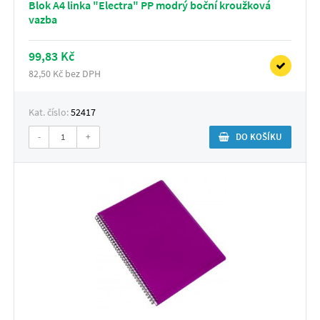
Blok A4 linka "Electra" PP modrý boční kroužková
vazba
99,83 Kč
82,50 Kč bez DPH
Kat. číslo:
52417
-
+
DO KOŠÍKU