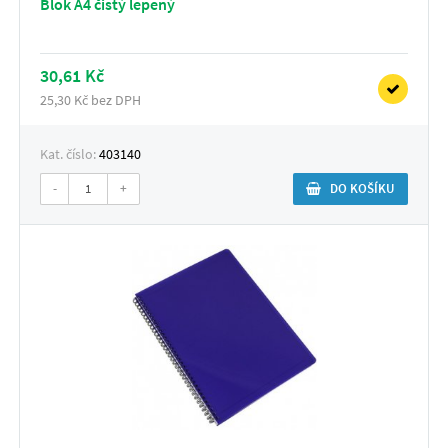
Blok A4 čistý lepený
30,61 Kč
25,30 Kč bez DPH
Kat. číslo:
403140
-
+
DO KOŠÍKU