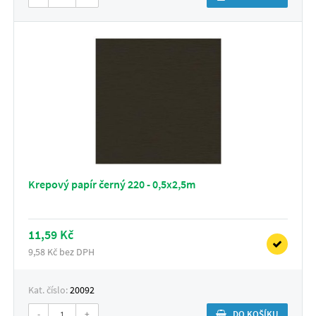
Krepový papír černý 220 - 0,5x2,5m
11,59 Kč
9,58 Kč bez DPH
Kat. číslo:
20092
-
+
DO KOŠÍKU