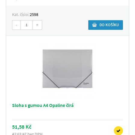
Kat. číslo:
2598
-
+
DO KOŠÍKU
Sloha s gumou A4 Opaline čirá
51,58 Kč
42,63 Kč bez DPH