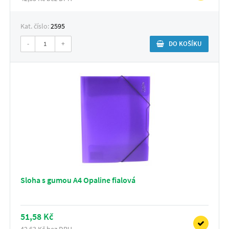
Kat. číslo:
2595
-
+
DO KOŠÍKU
Sloha s gumou A4 Opaline fialová
51,58 Kč
42,63 Kč bez DPH