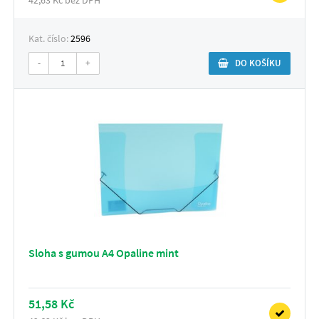
Kat. číslo:
2596
-
+
DO KOŠÍKU
Sloha s gumou A4 Opaline mint
51,58 Kč