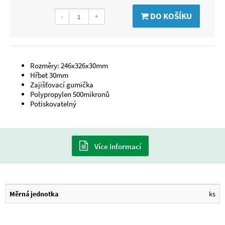
DO KOŠÍKU
-
+
Rozměry: 246x326x30mm
Hřbet 30mm
Zajišťovací gumička
Polypropylen 500mikronů
Potiskovatelný
Více informací
Měrná jednotka
ks