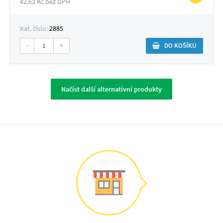
42,63 Kč bez DPH
Kat. číslo:
2885
-
+
DO KOŠÍKU
Načíst další alternativní produkty