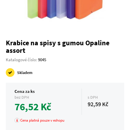
Krabice na spisy s gumou Opaline
assort
Katalogové číslo:
9045
Skladem
Cena za ks
bez DPH
s DPH
76,52 Kč
92,59 Kč
Cena platná pouze v eshopu