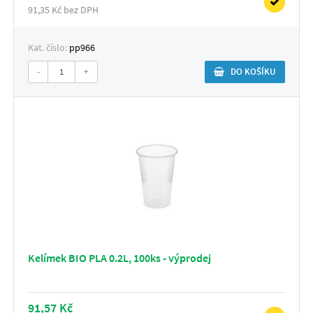
91,35 Kč bez DPH
Kat. číslo:
pp966
-
+
DO KOŠÍKU
Kelímek BIO PLA 0.2L, 100ks - výprodej
91,57 Kč