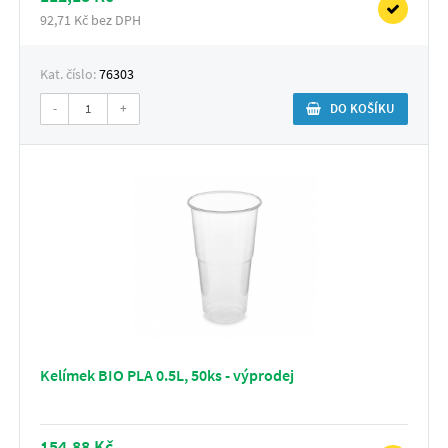
92,71 Kč bez DPH
Kat. číslo:
76303
-
+
DO KOŠÍKU
Kelímek BIO PLA 0.5L, 50ks - výprodej
154,88 Kč