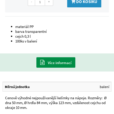
DO KOŠÍKU
-
+
materiál PP
barva transparentní
cejch 0,3 l
100ks v balení
Více informací
Měrná jednotka
balení
Cenově výhodné nejpoužívanější kelímky na nápoje. Rozměry: Ø
dna 50 mm, Ø hrdla 84 mm, výška 123 mm, vzdálenost cejchu od
okraje 10 mm.