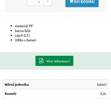
DO KOŠÍKU
-
+
materiál PP
barva bílá
cejch 0,3 l
100ks v balení
Více informací
Měrná jednotka
balení
Rozměr
0,3L