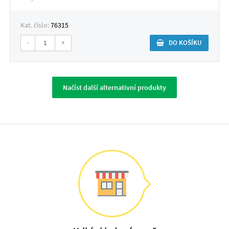
Kat. číslo:
76315
-
+
DO KOŠÍKU
Načíst další alternativní produkty