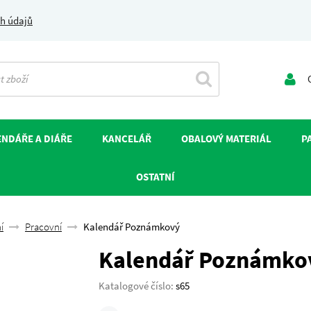
h údajů
O
NDÁŘE A DIÁŘE
KANCELÁŘ
OBALOVÝ MATERIÁL
P
OSTATNÍ
í
Pracovní
Kalendář Poznámkový
Kalendář Poznámko
Katalogové číslo:
s65