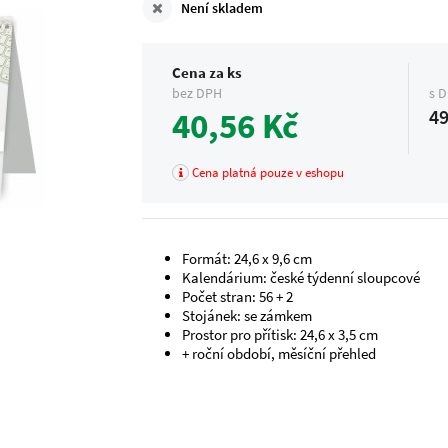
Není skladem
Cena za ks
bez DPH
s 
40,56 Kč
49
Cena platná pouze v eshopu
Formát: 24,6 x 9,6 cm
Kalendárium: české týdenní sloupcové
Počet stran: 56 + 2
Stojánek: se zámkem
Prostor pro přítisk: 24,6 x 3,5 cm
+ roční období, měsíční přehled