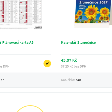
ř Plánovací karta A5
Kalendář Slunečnice
45,07 Kč
bez DPH
37,25 Kč bez DPH
:
s71
Kat. číslo:
s40