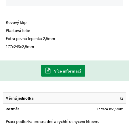
Kovový klip
Plastová folie
Extra pevná lepenka 2,5mm
177x243x2,5mm
Více informací
Měrná jednotka
ks
Rozměr
177x243x2,5mm
Psací podložka pro snadné a rychlé uchycení klipem.