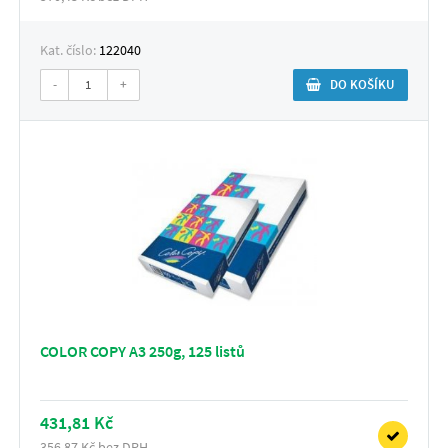
Kat. číslo:
122040
-
+
DO KOŠÍKU
COLOR COPY A3 250g, 125 listů
431,81 Kč
356,87 Kč bez DPH