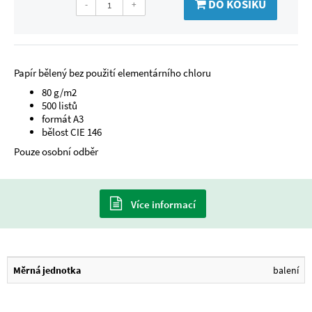
DO KOŠÍKU
-
+
Papír bělený bez použití elementárního chloru
80 g/m2
500 listů
formát A3
bělost CIE 146
Pouze osobní odběr
Více informací
Měrná jednotka
balení