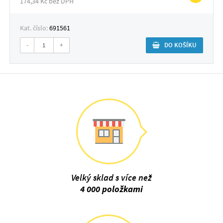
174,34 Kč bez DPH
Kat. číslo:
691561
-
+
DO KOŠÍKU
Velký sklad s více než
4 000 položkami