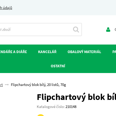
h údajů
O
NDÁŘE A DIÁŘE
KANCELÁŘ
OBALOVÝ MATERIÁL
P
OSTATNÍ
rt
Flipchartový blok bílý, 20 listů, 70g
Flipchartový blok bíl
Katalogové číslo:
210148