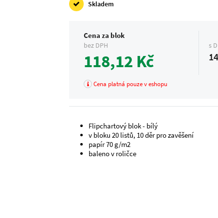
Skladem
Cena za blok
bez DPH
s 
118,12 Kč
14
Cena platná pouze v eshopu
Flipchartový blok - bílý
v bloku 20 listů, 10 děr pro zavěšení
papír 70 g/m2
baleno v roličce