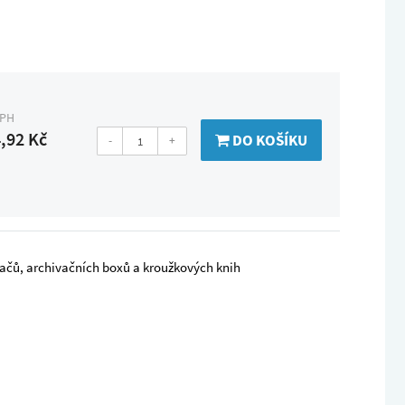
DPH
,92 Kč
DO KOŠÍKU
-
+
dačů, archivačních boxů a kroužkových knih