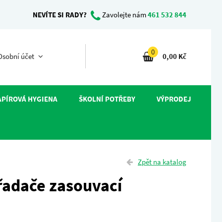
NEVÍTE SI RADY?
Zavolejte nám
461 532 844
0
sobní účet
0,00 Kč
APÍROVÁ HYGIENA
ŠKOLNÍ POTŘEBY
VÝPRODEJ
Zpět na katalog
ořadače zasouvací