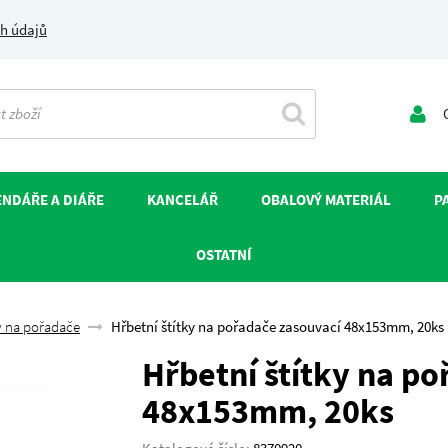
h údajů
O
NDÁŘE A DIÁŘE
KANCELÁŘ
OBALOVÝ MATERIÁL
P
OSTATNÍ
y na pořadače
Hřbetní štítky na pořadače zasouvací 48x153mm, 20ks
Hřbetní štítky na p
48x153mm, 20ks