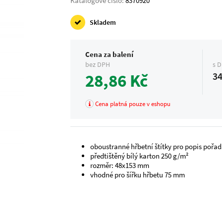
Katalogové číslo:
8370920
Skladem
Cena za balení
bez DPH
s 
28,86 Kč
34
Cena platná pouze v eshopu
oboustranné hřbetní štítky pro popis pořa
předtištěný bílý karton 250 g/m²
rozměr: 48x153 mm
vhodné pro šířku hřbetu 75 mm