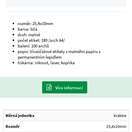
rozměr: 25,4x10mm
barva: bílá
druh: matné
počet etiket: 189 /arch A4/
balení: 100 archů
popis: Víceúčelové etikety z matného papíru s
permanentním lepidlem
tiskárna: inkoust, laser, kopírka
Více informací
Měrná jednotka
krabice
Rozměr
25,4x10mm