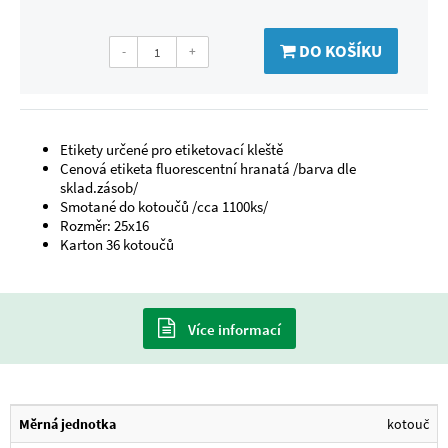
DO KOŠÍKU
-
+
Etikety určené pro etiketovací kleště
Cenová etiketa fluorescentní hranatá /barva dle
sklad.zásob/
Smotané do kotoučů /cca 1100ks/
Rozměr: 25x16
Karton 36 kotoučů
Více informací
Měrná jednotka
kotouč