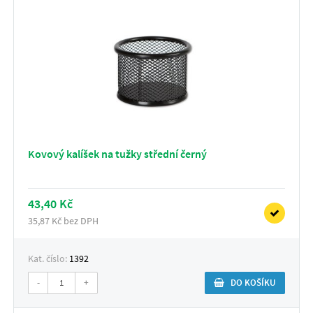
Kovový kalíšek na tužky střední černý
43,40 Kč
35,87 Kč bez DPH
Kat. číslo:
1392
-
+
DO KOŠÍKU