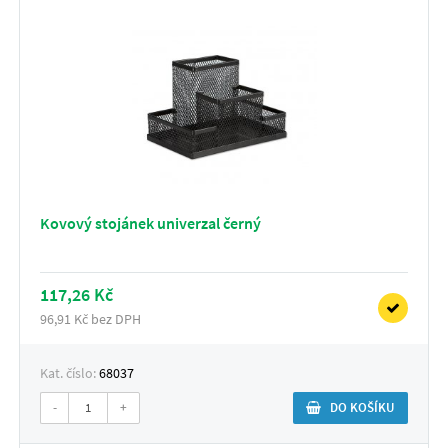
Kovový stojánek univerzal černý
117,26 Kč
96,91 Kč bez DPH
Kat. číslo:
68037
-
+
DO KOŠÍKU