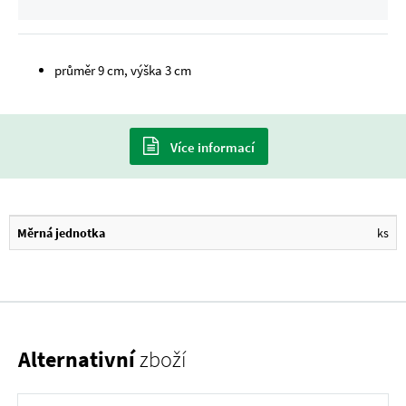
průměr
9
cm, výška
3
cm
Více informací
Měrná jednotka
ks
Alternativní
zboží