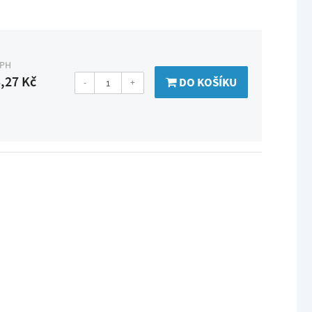
DPH
,27 Kč
DO KOŠÍKU
-
+