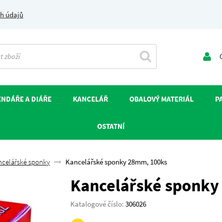
h údajů
O
NDÁŘE A DIÁŘE
KANCELÁŘ
OBALOVÝ MATERIÁL
P
OSTATNÍ
ncelářské sponky
Kancelářské sponky 28mm, 100ks
Kancelářské sponky
Katalogové číslo:
306026