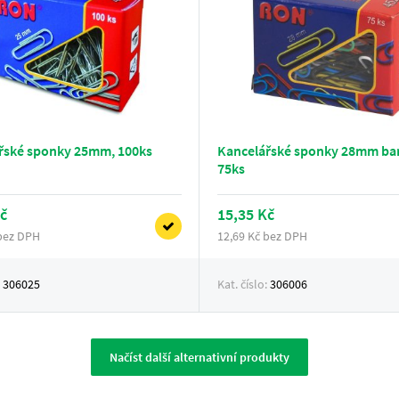
řské sponky 25mm, 100ks
Kancelářské sponky 28mm ba
75ks
č
15,35 Kč
 bez DPH
12,69 Kč bez DPH
:
306025
Kat. číslo:
306006
Načíst další alternativní produkty