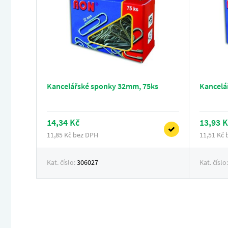
Kancelářské sponky 32mm, 75ks
Kancelá
14,34 Kč
13,93 K
11,85 Kč bez DPH
11,51 Kč
Kat. číslo:
306027
Kat. číslo