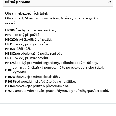
Měrná jednotka
ks
Obsah nebezpečných látek
Obsahuje 1,2-benzisothiazol-3-on, Může vyvolat alergickou
reakci.
H290
Může být korozivní pro kovy.
H301
Toxický při požití.
H302
Zdraví škodlivý při požití.
H311
Toxický při styku s kůží.
H315
Dráždí kůži.
H318
Způsobuje vážné poškození očí.
H331
Toxický při vdechování.
H412
Škodlivý pro vodní organismy, s dlouhodobými účinky.
Je-li nutná lékařská pomoc, mějte po ruce obal nebo štítek
P101
výrobku.
P102
Uchovávejte mimo dosah dětí.
P103
Před použitím si přečtěte údaje na štítku.
P234
Uchovávejte pouze v původním obalu.
P261
Zamezte vdechování prachu/dýmu/plynu/mlhy/par/aerosolů.