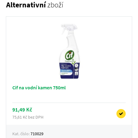
Alternativní
zboží
Cif na vodní kamen 750ml
91,49 Kč
75,61 Kč bez DPH
Kat. číslo:
710029