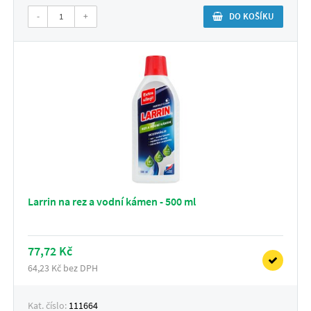
-
+
DO KOŠÍKU
Larrin na rez a vodní kámen - 500 ml
77,72 Kč
64,23 Kč bez DPH
Kat. číslo:
111664