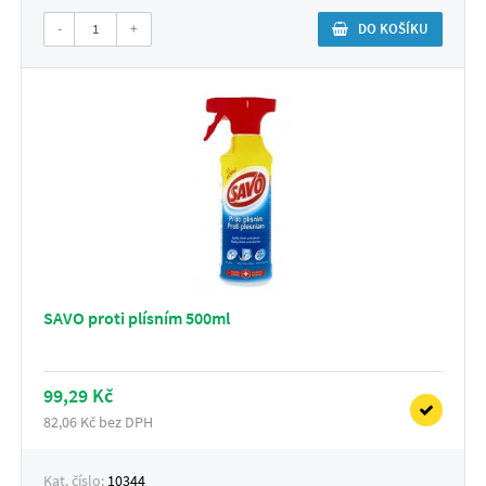
-
+
DO KOŠÍKU
SAVO proti plísním 500ml
99,29 Kč
82,06 Kč bez DPH
Kat. číslo:
10344