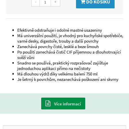
DO KOŠÍKU
-
+
Efektivně odstraňuje i odolné mastné usazeniny
Má univerzální použití, je vhodný pro kuchyňské spotřebiče,
varné desky, digestoře, trouby a další povrchy
Zanechává povrchy čisté, lesklé a beze šmouh
Po použití zanechává čistič CIF příjemnou a dlouhotrvající
svěží vůni
Snadno se používá, praktický rozprašovač zajišťuje
jednoduchou aplikaci přímo na nečistoty
Má dlouhou výdrž díky velkému balení 750 ml
Je šetrný k povrchům, nezanechává poškození ani skvrny
Více informací