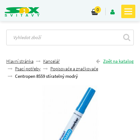
0
Hlavní stránka
Kancelář
Zpět na katalog
Psací potřeby
Popisovače a značkovače
Centropen 8559 stíratelný modrý