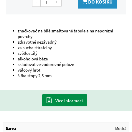
DO KOŠÍKU
-
+
značkovač na bílé smaltované tabule a na neporézní
povrchy
zdravotné nezávadný
za sucha stíratelný
světlostálý
alkoholová báze
skladovat ve vodorovné poloze
válcový hrot
šířka stopy 2,5 mm
Více informací
Barva
Modrá