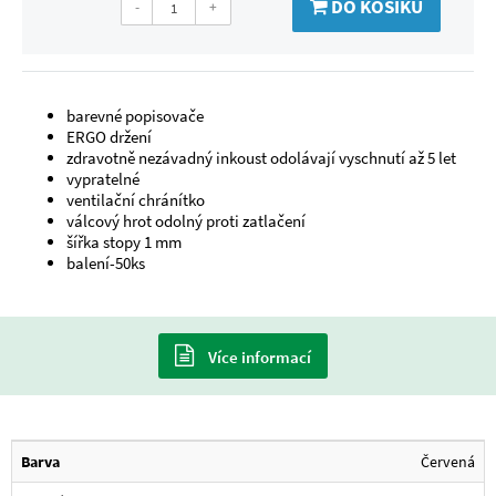
DO KOŠÍKU
-
+
barevné popisovače
ERGO držení
zdravotně nezávadný inkoust odolávají vyschnutí až 5 let
vypratelné
ventilační chránítko
válcový hrot odolný proti zatlačení
šířka stopy 1 mm
balení-50ks
Více informací
Barva
Červená