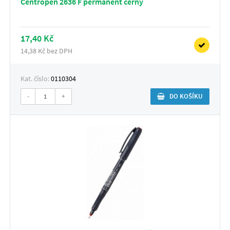
Centropen 2636 F permanent černý
17,40 Kč
14,38 Kč bez DPH
Kat. číslo:
0110304
-
+
DO KOŠÍKU