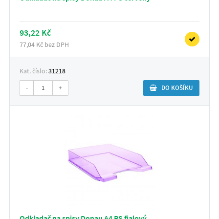
93,22 Kč
77,04 Kč bez DPH
Kat. číslo:
31218
-
+
DO KOŠÍKU
Odkladač na spisy Donau A4 PS fialový