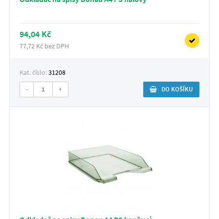
94,04 Kč
77,72 Kč bez DPH
Kat. číslo:
31208
-
+
DO KOŠÍKU