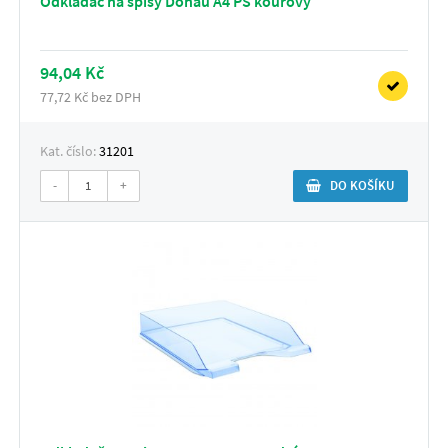
Odkladač na spisy Donau A4 PS kouřový
94,04 Kč
77,72 Kč bez DPH
Kat. číslo:
31201
-
+
DO KOŠÍKU