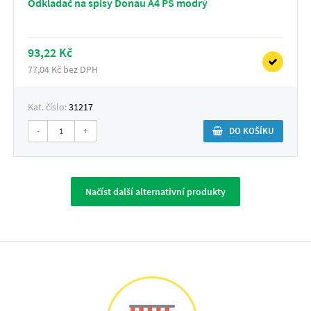
Odkladač na spisy Donau A4 PS modrý
93,22 Kč
77,04 Kč bez DPH
Kat. číslo:
31217
-
+
DO KOŠÍKU
Načíst další alternativní produkty