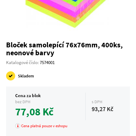
Bloček samolepící 76x76mm, 400ks,
neonové barvy
Katalogové číslo:
7574001
Skladem
Cena za blok
bez DPH
s DPH
77,08 Kč
93,27 Kč
Cena platná pouze v eshopu