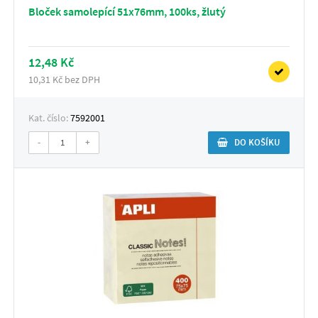
Bloček samolepící 51x76mm, 100ks, žlutý
12,48 Kč
10,31 Kč bez DPH
Kat. číslo:
7592001
-
+
DO KOŠÍKU