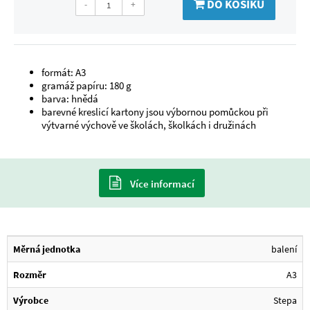
DO KOŠÍKU
-
+
formát: A3
gramáž papíru: 180 g
barva: hnědá
barevné kreslicí kartony jsou výbornou pomůckou při
výtvarné výchově ve školách, školkách i družinách
Více informací
Měrná jednotka
balení
Rozměr
A3
Výrobce
Stepa