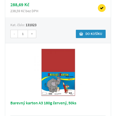
288,69 Kč
238,59 Kč bez DPH
Kat. číslo:
131023
-
+
DO KOŠÍKU
Barevný karton A3 180g červený, 50ks