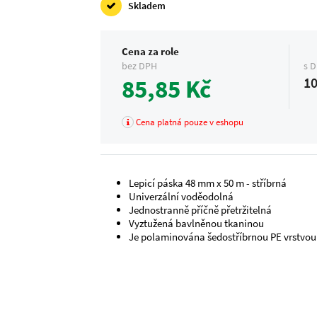
Skladem
Cena za role
bez DPH
s 
85,85 Kč
10
Cena platná pouze v eshopu
Lepicí páska 48 mm x 50 m - stříbrná
Univerzální voděodolná
Jednostranně příčně přetržitelná
Vyztužená bavlněnou tkaninou
Je polaminována šedostříbrnou PE vrstvou