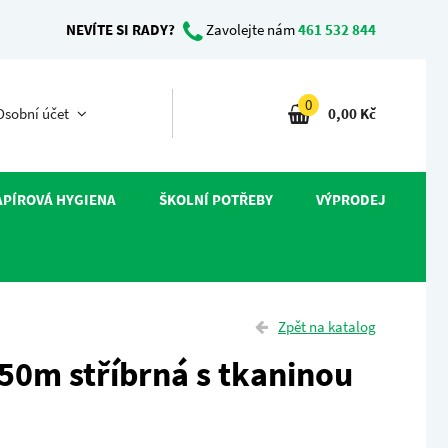
NEVÍTE SI RADY?
Zavolejte nám
461 532 844
0
sobní účet
0,00 Kč
APÍROVÁ HYGIENA
ŠKOLNÍ POTŘEBY
VÝPRODEJ
Zpět na katalog
0m stříbrná s tkaninou