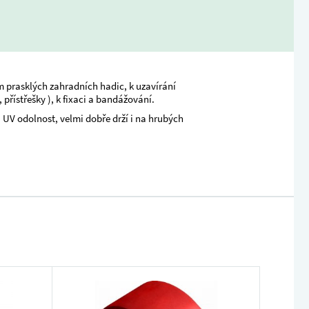
m prasklých zahradních hadic, k uzavírání
přístřešky ), k fixaci a bandážování.
 UV odolnost, velmi dobře drží i na hrubých