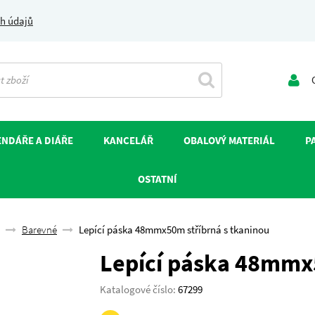
h údajů
O
NDÁŘE A DIÁŘE
KANCELÁŘ
OBALOVÝ MATERIÁL
P
OSTATNÍ
Barevné
Lepící páska 48mmx50m stříbrná s tkaninou
Lepící páska 48mmx5
Katalogové číslo:
67299