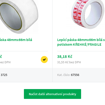
páska 48mmx66m bílá
Lepící páska 48mmx66m bílá s
potiskem KŘEHKÉ/FRAGILE
č
38,18 Kč
 bez DPH
31,55 Kč bez DPH
:
3725
Kat. číslo:
67556
Načíst další alternativní produkty