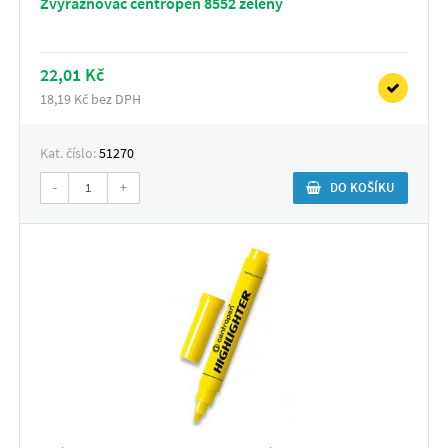
Zvýrazňovač centropen 8552 zelený
22,01 Kč
18,19 Kč bez DPH
Kat. číslo:
51270
-
+
DO KOŠÍKU