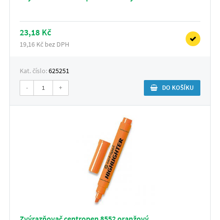
23,18 Kč
19,16 Kč bez DPH
Kat. číslo:
625251
-
+
DO KOŠÍKU
Zvýrazňovač centropen 8552 oranžový