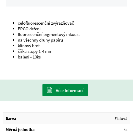
celofluorescenční zvýrazňovač
ERGO držení
fluorescenční pigmentový inkoust
na všechny druhy papíru
klínový hrot
šířka stopy 1-4 mm
balení - 10ks
Více informací
Barva
Fialová
Měrná jednotka
ks