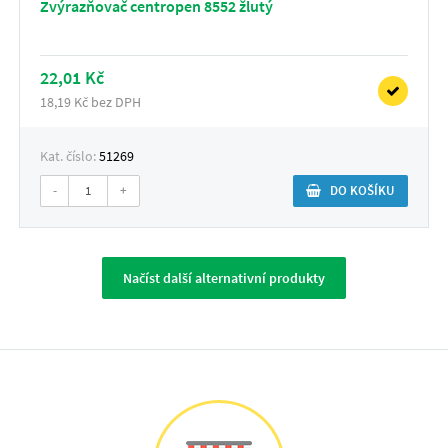
Zvýrazňovač centropen 8552 žlutý
22,01 Kč
18,19 Kč bez DPH
Kat. číslo:
51269
-
+
DO KOŠÍKU
Načíst další alternativní produkty