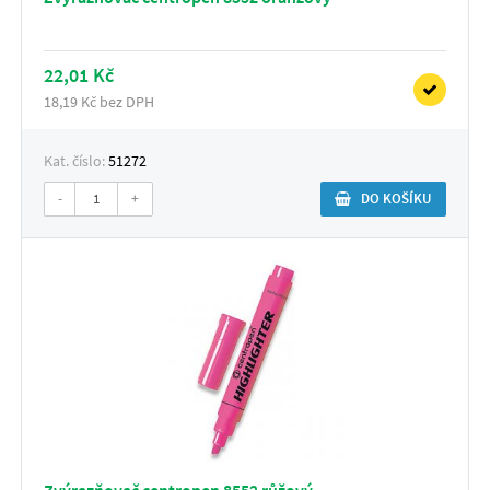
22,01 Kč
18,19 Kč bez DPH
Kat. číslo:
51272
-
+
DO KOŠÍKU
Zvýrazňovač centropen 8552 růžový