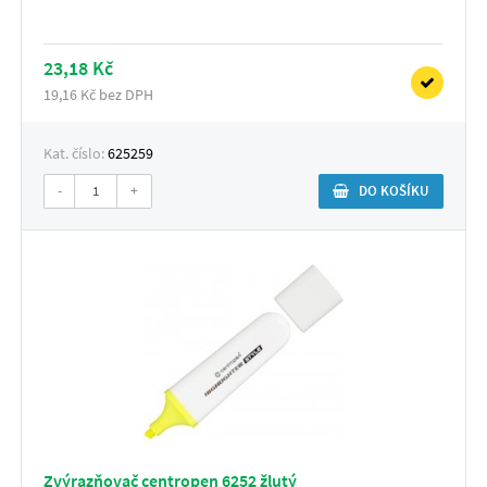
23,18 Kč
19,16 Kč bez DPH
Kat. číslo:
625259
-
+
DO KOŠÍKU
Zvýrazňovač centropen 6252 žlutý