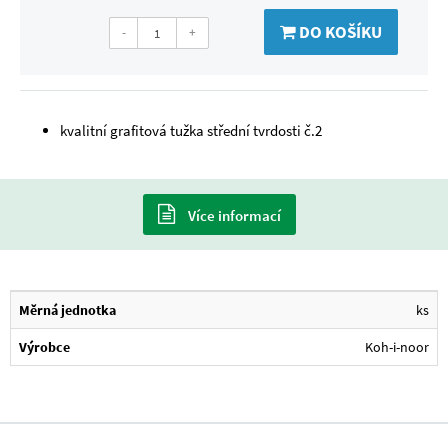
DO KOŠÍKU
-
+
kvalitní grafitová tužka střední tvrdosti č.2
Více informací
Měrná jednotka
ks
Výrobce
Koh-i-noor