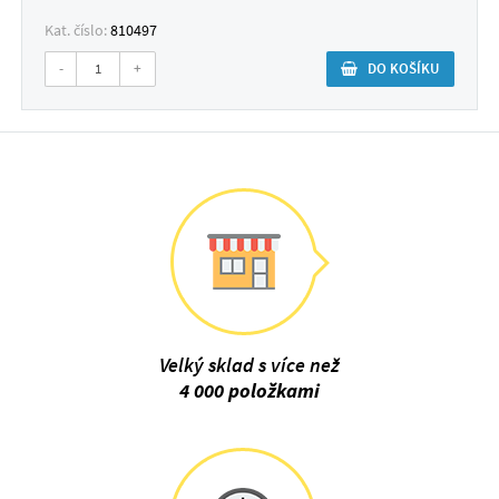
Kat. číslo:
810497
-
+
DO KOŠÍKU
Velký sklad s více než
4 000 položkami