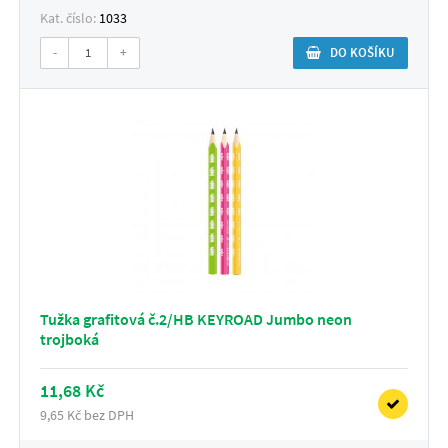
Kat. číslo:
1033
-
+
DO KOŠÍKU
Tužka grafitová č.2/HB KEYROAD Jumbo neon
trojboká
11,68 Kč
9,65 Kč bez DPH