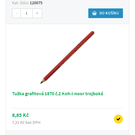
Kat. číslo:
120075
-
+
DO KOŠÍKU
Tužka grafitová 1870 č.2 Koh-i-noor trojboká
8,85 Kč
7,31 Kč bez DPH