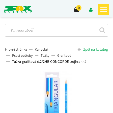
0
Hlavní stránka
Kancelář
Zpět na katalog
Psací potřeby
Tužky
Grafitové
Tužka grafitová č.2/2HB CONCORDE trojhranná