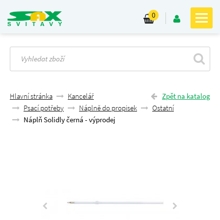
0
Hlavní stránka
Kancelář
Zpět na katalog
Psací potřeby
Náplně do propisek
Ostatní
Náplň Solidly černá - výprodej