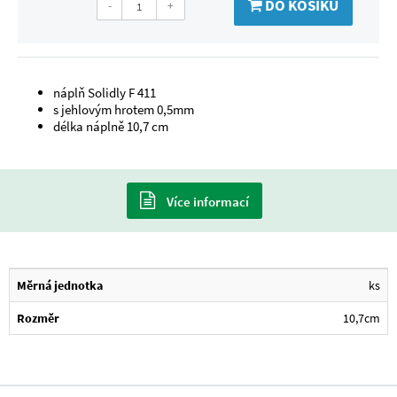
DO KOŠÍKU
-
+
náplň Solidly F 411
s jehlovým hrotem 0,5mm
délka náplně 10,7 cm
Více informací
Měrná jednotka
ks
Rozměr
10,7cm