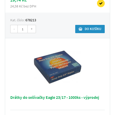
24,58 Kč bez DPH
Kat. číslo:
678213
-
+
DO KOŠÍKU
Drátky do sešívačky Eagle 23/17 - 1000ks - výprodej