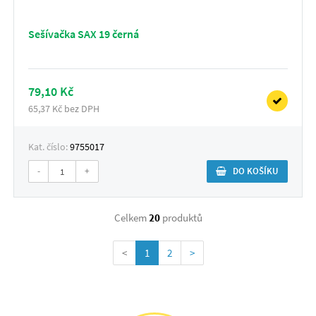
Sešívačka SAX 19 černá
79,10 Kč
65,37 Kč bez DPH
Kat. číslo:
9755017
-
+
DO KOŠÍKU
Celkem
20
produktů
<
1
2
>