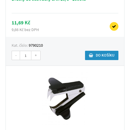
11,69 Kč
9,66 Kč bez DPH
Kat. číslo:
9790210
-
+
DO KOŠÍKU