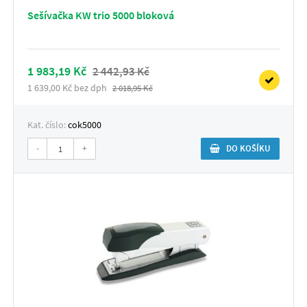
Sešívačka KW trio 5000 bloková
1 983,19 Kč
2 442,93 Kč
1 639,00 Kč bez dph
2 018,95 Kč
Kat. číslo:
cok5000
-
+
DO KOŠÍKU