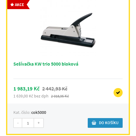
AKCE
Sešívačka KW trio 5000 bloková
1 983,19 Kč
2 442,93 Kč
1 639,00 Kč bez dph
2 018,95 Kč
Kat. číslo:
cok5000
-
+
DO KOŠÍKU