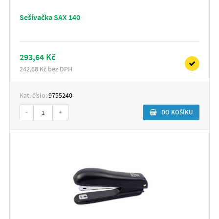
Sešívačka SAX 140
293,64 Kč
242,68 Kč bez DPH
Kat. číslo:
9755240
-
+
DO KOŠÍKU