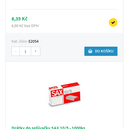
8,35 Kč
6,90 Kč bez DPH
Kat. číslo:
E2054
-
+
DO KOŠÍKU
Drátky do sešívačky SAX 10/5 - 1000ks