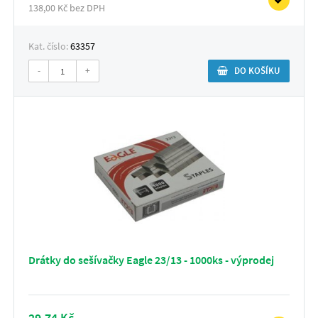
138,00 Kč bez DPH
Kat. číslo:
63357
-
+
DO KOŠÍKU
Drátky do sešívačky Eagle 23/13 - 1000ks - výprodej
29,74 Kč