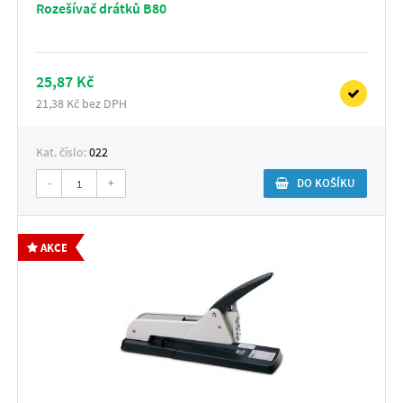
Rozešívač drátků B80
25,87 Kč
21,38 Kč bez DPH
Kat. číslo:
022
-
+
DO KOŠÍKU
AKCE