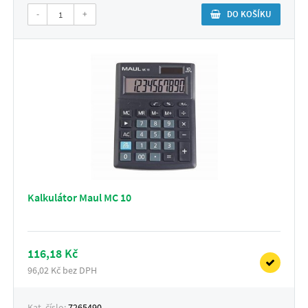
-
+
DO KOŠÍKU
Kalkulátor Maul MC 10
116,18 Kč
96,02 Kč bez DPH
Kat. číslo:
7265490