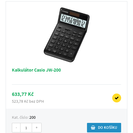
Kalkulátor Casio JW-200
633,77 Kč
523,78 Kč bez DPH
Kat. číslo:
200
-
+
DO KOŠÍKU