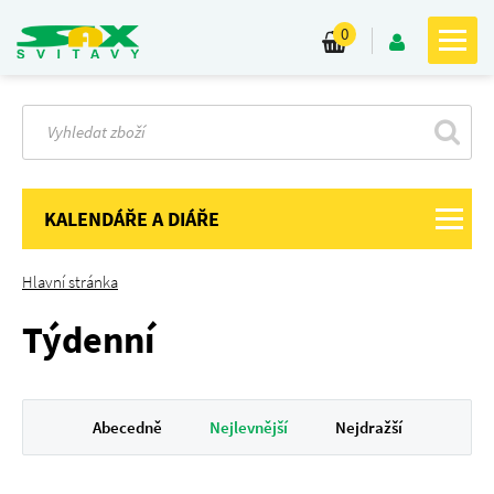
0
KALENDÁŘE A DIÁŘE
Hlavní stránka
Týdenní
Abecedně
Nejlevnější
Nejdražší