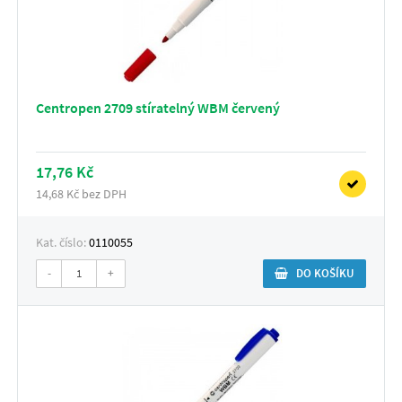
Centropen 2709 stíratelný WBM červený
17,76 Kč
14,68 Kč bez DPH
Kat. číslo:
0110055
-
+
DO KOŠÍKU