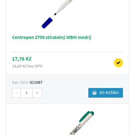
Centropen 2709 stíratelný WBM modrý
17,76 Kč
14,68 Kč bez DPH
Kat. číslo:
011067
-
+
DO KOŠÍKU