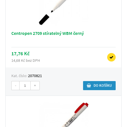
Centropen 2709 stíratelný WBM černý
17,76 Kč
14,68 Kč bez DPH
Kat. číslo:
2070821
-
+
DO KOŠÍKU