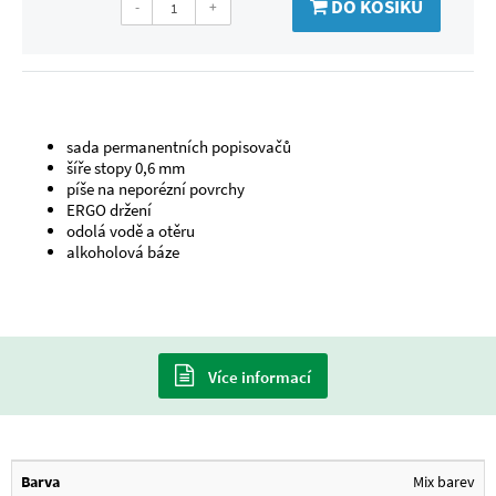
DO KOŠÍKU
-
+
sada permanentních popisovačů
šíře stopy 0,6 mm
píše na neporézní povrchy
ERGO držení
odolá vodě a otěru
alkoholová báze
Více informací
Barva
Mix barev